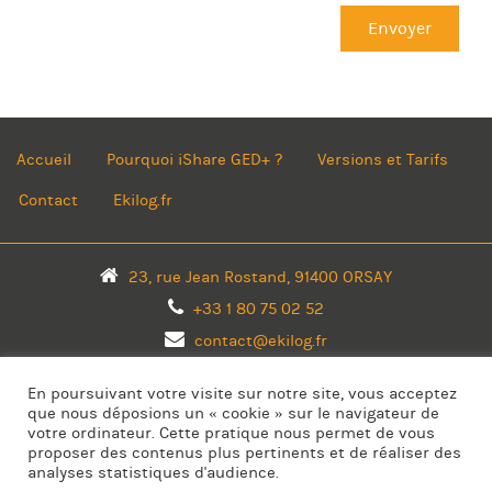
Accueil
Pourquoi iShare GED+ ?
Versions et Tarifs
Contact
Ekilog.fr
23, rue Jean Rostand, 91400 ORSAY
+33 1 80 75 02 52
contact@ekilog.fr
En poursuivant votre visite sur notre site, vous acceptez
que nous déposions un « cookie » sur le navigateur de
votre ordinateur. Cette pratique nous permet de vous
proposer des contenus plus pertinents et de réaliser des
Copyright © 2026 Ekilog
analyses statistiques d'audience.